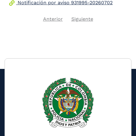
Notificación por aviso 931995-20260702
Previous
Next
Anterior
Siguiente
Pagination
page
page