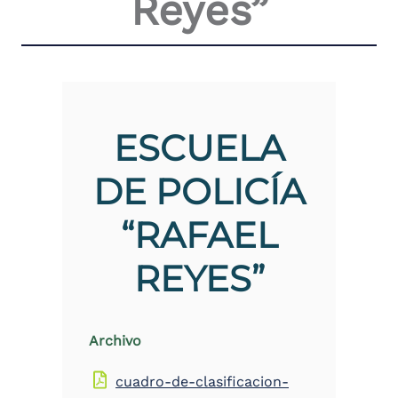
Reyes”
the
screen
reader
to
help
you
navigate
and
ESCUELA
interact
with
DE POLICÍA
the
content.
“RAFAEL
REYES”
Archivo
cuadro-de-clasificacion-