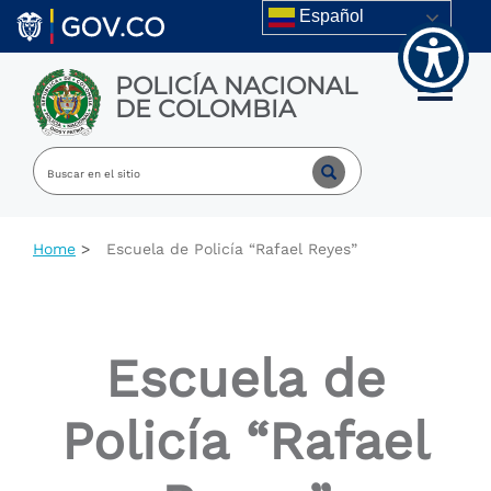
Welcome
Skip to main content
Español
to
All
in
POLICÍA NACIONAL
One
Toggle m
DE COLOMBIA
Accessibility
screen
reader.
To
start
the
All
Home
Escuela de Policía “Rafael Reyes”
in
One
Accessibility
screen
reader,
Escuela de
press
"Ctrl
+
Policía “Rafael
/".
This
shortcut
activates