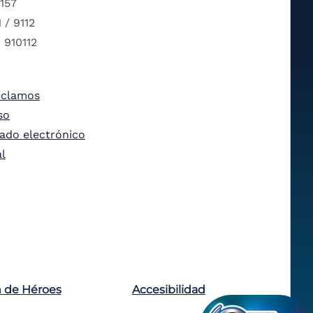
 157
 / 9112
 910112
eclamos
so
tado electrónico
al
n de Héroes
Accesibilidad