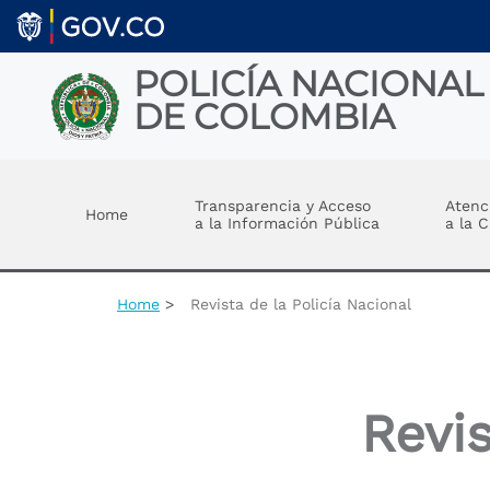
Welcome
Skip to main content
to
All
in
POLICÍA NACIONAL
One
DE COLOMBIA
Accessibility
screen
reader.
Toggle menu
To
start
Transparencia y Acceso
Atenc
Home
the
a la Información Pública
a la 
All
in
One
Accessibility
Home
Revista de la Policía Nacional
screen
reader,
press
"Ctrl
+
Revis
/".
This
shortcut
activates