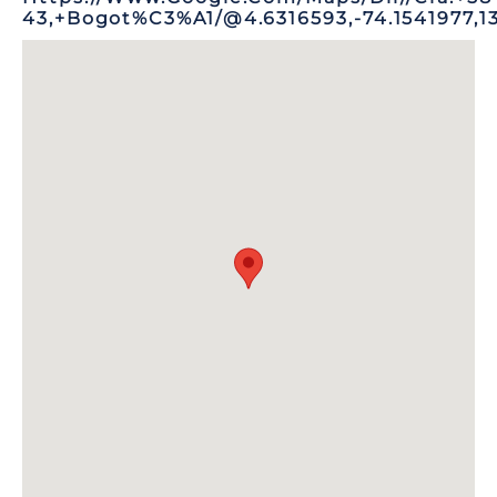
43,+Bogot%C3%A1/@4.6316593,-74.1541977,