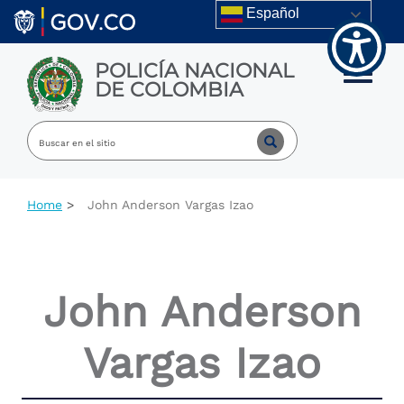
Welcome
Skip to main content
Español
to
All
in
POLICÍA NACIONAL
One
Toggle m
DE COLOMBIA
Accessibility
screen
reader.
To
start
the
All
Home
John Anderson Vargas Izao
in
One
Accessibility
screen
reader,
John Anderson
press
"Ctrl
+
Vargas Izao
/".
This
shortcut
activates