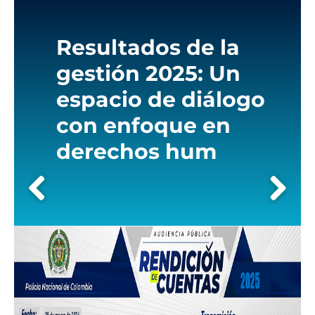
the
screen
reader
Resultados de la
to
help
gestión 2025: Un
you
navigate
espacio de diálogo
and
con enfoque en
interact
with
derechos hum
the
content.