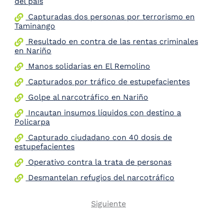
del país
the
Capturadas dos personas por terrorismo en
screen
Taminango
reader
to
Resultado en contra de las rentas criminales
help
en Nariño
you
navigate
Manos solidarias en El Remolino
and
Capturados por tráfico de estupefacientes
interact
with
Golpe al narcotráfico en Nariño
the
content.
Incautan insumos líquidos con destino a
Policarpa
Capturado ciudadano con 40 dosis de
estupefacientes
Operativo contra la trata de personas
Desmantelan refugios del narcotráfico
Next
Siguiente
Pagination
page