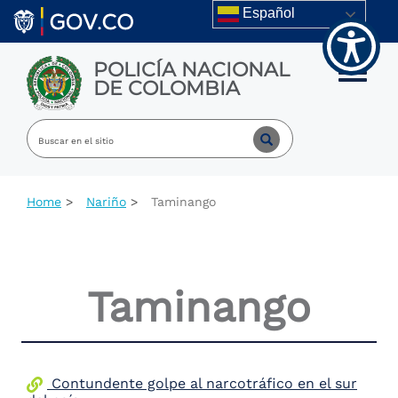
Welcome
Skip to main content
Español
to
All
in
POLICÍA NACIONAL
One
Toggle m
DE COLOMBIA
Accessibility
screen
reader.
To
start
the
All
Home
Nariño
Taminango
in
One
Accessibility
screen
reader,
Taminango
press
"Ctrl
+
/".
This
shortcut
Contundente golpe al narcotráfico en el sur
activates