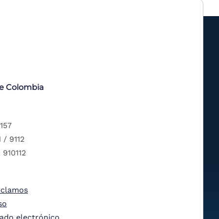
de Colombia
 157
 / 9112
 910112
eclamos
so
tado electrónico