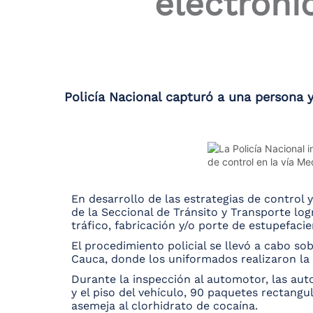
electróni
the
screen
reader
to
help
you
navigate
Policía Nacional capturó a una persona 
and
interact
with
the
content.
En desarrollo de las estrategias de control
de la Seccional de Tránsito y Transporte lo
tráfico, fabricación y/o porte de estupefacie
El procedimiento policial se llevó a cabo sobr
Cauca, donde los uniformados realizaron la 
Durante la inspección al automotor, las aut
y el piso del vehículo, 90 paquetes rectangu
asemeja al clorhidrato de cocaína.