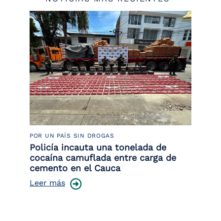
POR UN PAÍS SIN DROGAS
LU
or
Policía incauta una tonelada de
La
de
cocaína camuflada entre carga de
de
cemento en el Cauca
Le
Leer más