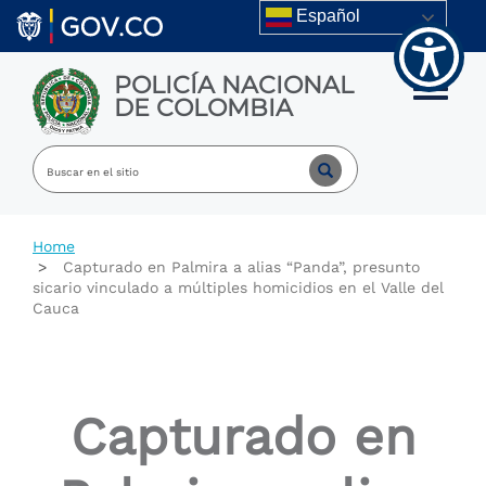
Welcome
Skip to main content
Español
to
All
in
POLICÍA NACIONAL
One
Toggle m
DE COLOMBIA
Accessibility
screen
reader.
To
start
the
All
Home
in
Capturado en Palmira a alias “Panda”, presunto
One
sicario vinculado a múltiples homicidios en el Valle del
Accessibility
Cauca
screen
reader,
press
"Ctrl
+
Capturado en
/".
This
shortcut
activates