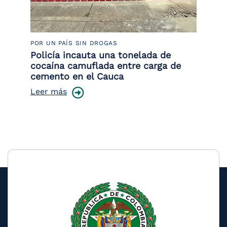
POR UN PAÍS SIN DROGAS
LU
Policía incauta una tonelada de
Tr
cocaína camuflada entre carga de
pr
cemento en el Cauca
lo
Leer más
Le