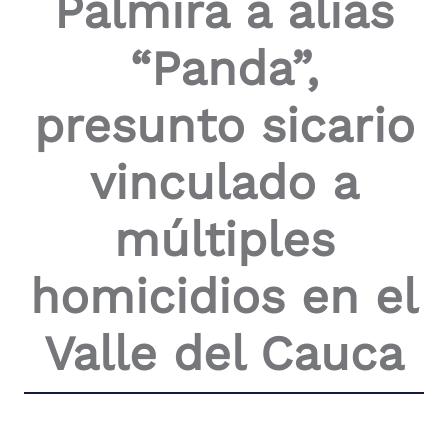
Palmira a alias
the
screen
“Panda”,
reader
to
help
presunto sicario
you
navigate
and
vinculado a
interact
with
the
múltiples
content.
homicidios en el
Valle del Cauca