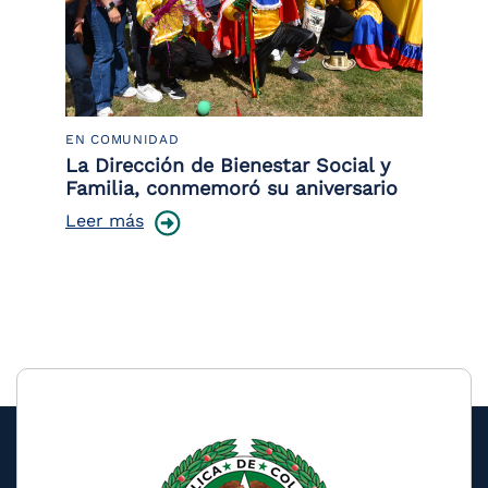
EN COMUNIDAD
PO
 la
La Dirección de Bienestar Social y
Po
Familia, conmemoró su aniversario
co
ce
Leer más
Le