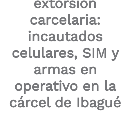
extorsión
the
screen
carcelaria:
reader
to
help
incautados
you
navigate
and
celulares, SIM y
interact
with
the
armas en
content.
operativo en la
cárcel de Ibagué