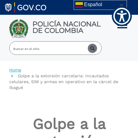
Welcome
Skip to main content
Español
to
All
in
POLICÍA NACIONAL
One
Toggle m
DE COLOMBIA
Accessibility
screen
reader.
To
start
the
All
Home
in
Golpe a la extorsión carcelaria: incautados
One
celulares, SIM y armas en operativo en la cárcel de
Accessibility
Ibagué
screen
reader,
press
"Ctrl
+
Golpe a la
/".
This
shortcut
activates