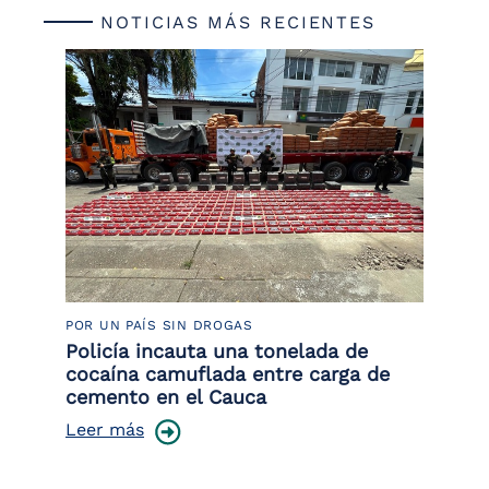
NOTICIAS MÁS RECIENTES
POR UN PAÍS SIN DROGAS
LU
or
Policía incauta una tonelada de
La
de
cocaína camuflada entre carga de
de
cemento en el Cauca
Le
Leer más