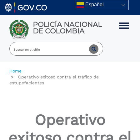
Skip to main content
Español
POLICÍA NACIONAL
Toggle m
DE COLOMBIA
Home
Operativo exitoso contra el tráfico de
estupefacientes
Operativo
exitoso contra el