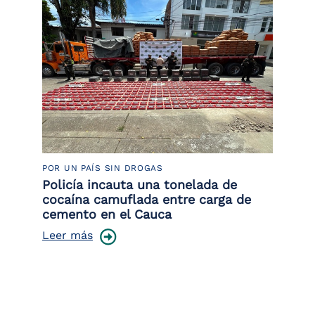
POR UN PAÍS SIN DROGAS
LU
Policía incauta una tonelada de
Tr
cocaína camuflada entre carga de
pr
cemento en el Cauca
lo
Leer más
Le