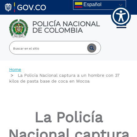
Welcome
Skip to main content
Español
to
All
in
POLICÍA NACIONAL
One
Toggle m
DE COLOMBIA
Accessibility
screen
reader.
To
start
the
All
Home
in
La Policía Nacional captura a un hombre con 37
One
kilos de pasta base de coca en Mocoa
Accessibility
screen
reader,
press
"Ctrl
La Policía
+
/".
This
Nacional captura
shortcut
activates