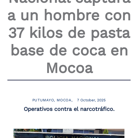
the
a un hombre con
screen
reader
to
37 kilos de pasta
help
you
navigate
base de coca en
and
interact
with
Mocoa
the
content.
PUTUMAYO
MOCOA
7 October, 2025
Operativos contra el narcotráfico.