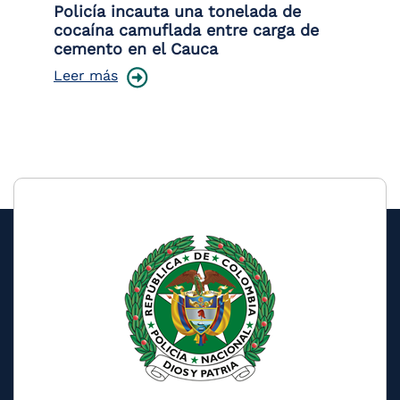
Policía incauta una tonelada de
Tr
cocaína camuflada entre carga de
pr
cemento en el Cauca
lo
Leer más
Le