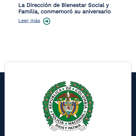
 la
La Dirección de Bienestar Social y
Po
Familia, conmemoró su aniversario
co
ce
Leer más
Le