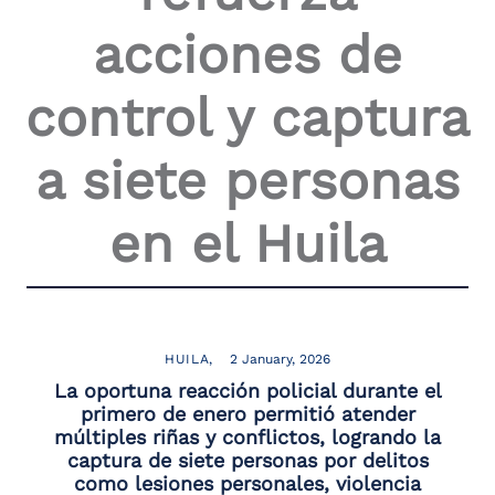
the
acciones de
screen
reader
to
control y captura
help
you
navigate
a siete personas
and
interact
with
en el Huila
the
content.
HUILA
2 January, 2026
La oportuna reacción policial durante el
primero de enero permitió atender
múltiples riñas y conflictos, logrando la
captura de siete personas por delitos
como lesiones personales, violencia