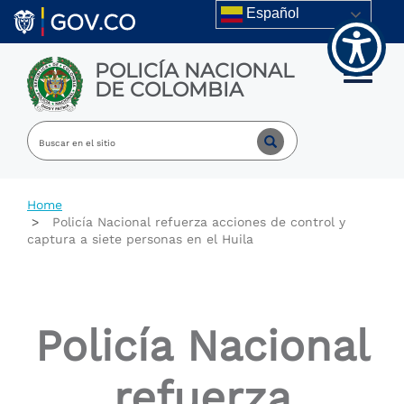
Welcome
Skip to main content
Español
to
All
in
POLICÍA NACIONAL
One
Toggle m
DE COLOMBIA
Accessibility
screen
reader.
To
start
the
All
Home
in
Policía Nacional refuerza acciones de control y
One
captura a siete personas en el Huila
Accessibility
screen
reader,
press
"Ctrl
Policía Nacional
+
/".
This
refuerza
shortcut
activates