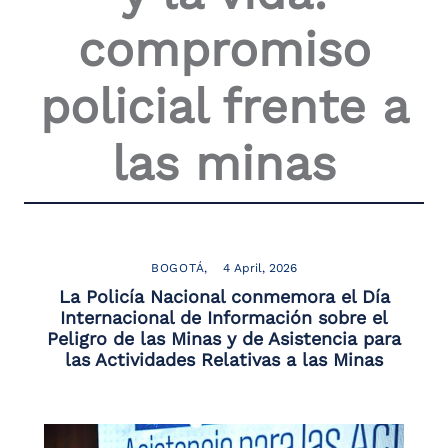
the
compromiso
screen
reader
to
policial frente a
help
you
navigate
las minas
and
interact
with
the
content.
BOGOTÁ
4 April, 2026
La Policía Nacional conmemora el Día
Internacional de Información sobre el
Peligro de las Minas y de Asistencia para
las Actividades Relativas a las Minas