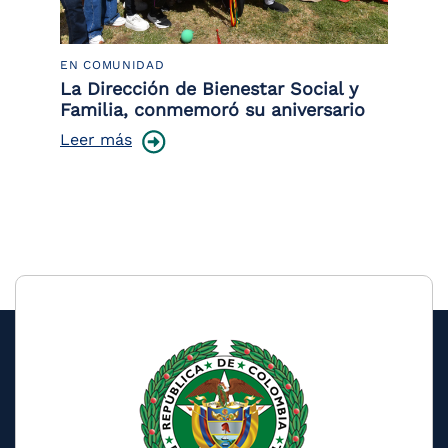
EN COMUNIDAD
PO
 la
La Dirección de Bienestar Social y
Po
Familia, conmemoró su aniversario
co
ce
Leer más
Le