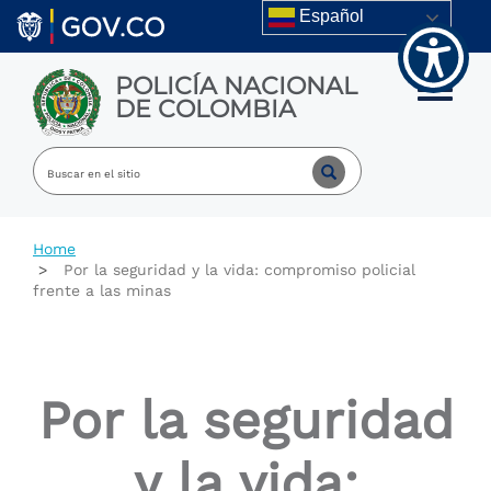
Welcome
Skip to main content
Español
to
All
in
POLICÍA NACIONAL
One
Toggle m
DE COLOMBIA
Accessibility
screen
reader.
To
start
the
All
Home
in
Por la seguridad y la vida: compromiso policial
One
frente a las minas
Accessibility
screen
reader,
press
"Ctrl
Por la seguridad
+
/".
This
y la vida:
shortcut
activates