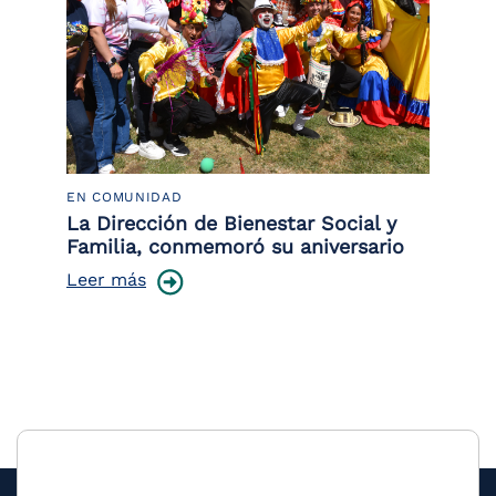
EN COMUNIDAD
PO
 la
La Dirección de Bienestar Social y
Po
Familia, conmemoró su aniversario
co
ce
Leer más
Le