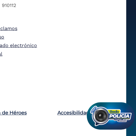
 910112
eclamos
so
tado electrónico
al
n de Héroes
Accesibilidad