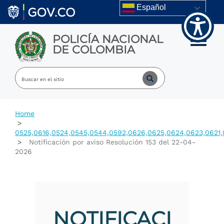
Welcome
Skip to main content
Español
to
All
in
POLICÍA NACIONAL
One
Toggle m
DE COLOMBIA
Accessibility
screen
reader.
To
start
the
All
Home
in
One
0525,0616,0524,0545,0544,0592,0626,0625,0624,0623,0621,
Accessibility
Notificación por aviso Resolución 153 del 22-04-
screen
2026
reader,
press
"Ctrl
+
/".
This
NOTIFICACI
shortcut
activates