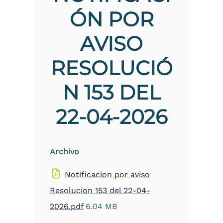
the
ÓN POR
screen
reader
AVISO
to
help
you
RESOLUCIÓ
navigate
and
interact
N 153 DEL
with
the
22-04-2026
content.
Archivo
Notificacion por aviso
Resolucion 153 del 22-04-
2026.pdf
6.04 MB