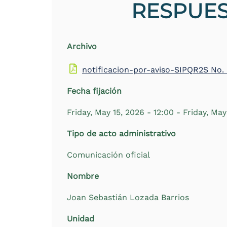
RESPUES
the
screen
reader
to
Archivo
help
you
navigate
notificacion-por-aviso-SIPQR2S No
and
interact
Fecha fijación
with
the
Friday, May 15, 2026 - 12:00
-
Friday, May
content.
Tipo de acto administrativo
Comunicación oficial
Nombre
Joan Sebastián Lozada Barrios
Unidad