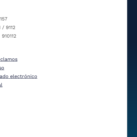
 157
 / 9112
 910112
eclamos
so
tado electrónico
al