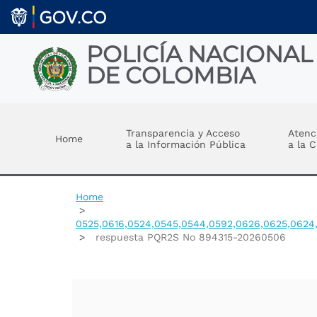
Welcome
Skip to main content
to
All
in
POLICÍA NACIONAL
One
DE COLOMBIA
Accessibility
screen
reader.
Toggle menu
To
start
Transparencia y Acceso
Atenc
Home
the
a la Información Pública
a la 
All
in
One
Accessibility
Home
screen
reader,
0525,0616,0524,0545,0544,0592,0626,0625,0624,
press
respuesta PQR2S No 894315-20260506
"Ctrl
+
/".
This
shortcut
activates