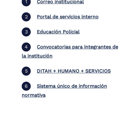
Correo institucional
the
screen
reader
Portal de servicios interno
to
help
Educación Policial
you
navigate
and
Convocatorias para integrantes de
interact
la institución
with
the
content.
DITAH + HUMANO + SERVICIOS
Sistema único de información
normativa