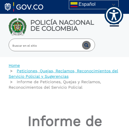
Welcome
Skip to main content
Español
to
All
in
POLICÍA NACIONAL
One
Toggle m
DE COLOMBIA
Accessibility
screen
reader.
To
start
the
All
Home
in
Peticiones, Quejas, Reclamos, Reconocimientos del
One
Servicio Policial y Sugerencias
Accessibility
Informe de Peticiones, Quejas y Reclamos,
screen
Reconocimientos del Servicio Policial
reader,
press
"Ctrl
+
/".
Informe de
This
shortcut
activates