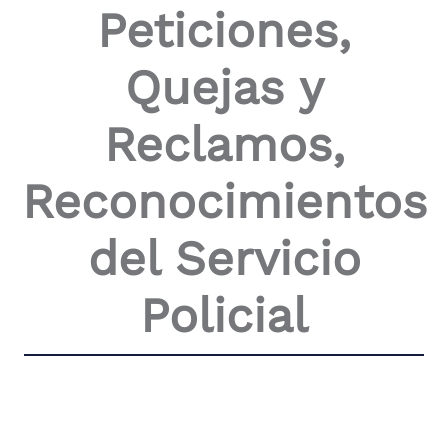
Peticiones,
the
screen
reader
Quejas y
to
help
you
Reclamos,
navigate
and
interact
Reconocimientos
with
the
content.
del Servicio
Policial