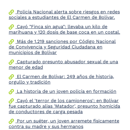
the
screen
Policía Nacional alerta sobre riesgos en redes
reader
sociales a estudiantes de El Carmen de Bolívar.
to
Cayó "Finca sin agua": llevaba un kilo de
help
marihuana y 120 dosis de base coca en un costal.
you
navigate
Más de 1.219 sanciones por Código Nacional
and
de Convivencia y Seguridad Ciudadana en
interact
municipios de Bolívar
with
the
Capturado presunto abusador sexual de una
content.
menor de edad
El Carmen de Bolívar: 249 años de historia,
orgullo y tradición
La historia de un joven policía en formación
Cayó el 'terror de los camioneros': en Bolívar
fue capturado alias 'Matador', presunto homicida
de conductores de carga pesada
Por un suéter, un joven arremete físicamente
contra su madre y sus hermanos