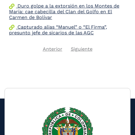
Duro golpe a la extorsión en los Montes de
María: cae cabecilla del Clan del Golfo en El
Carmen de Bolívar
Capturado alias “Manuel” o “El Firma”,
presunto jefe de sicarios de las AGC
Previous
Next
Anterior
Siguiente
Pagination
page
page