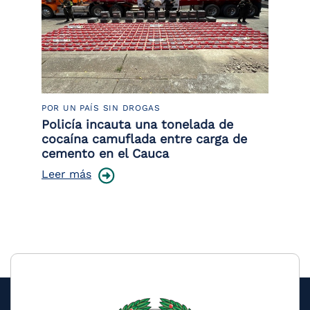
POR UN PAÍS SIN DROGAS
LU
Policía incauta una tonelada de
Tr
cocaína camuflada entre carga de
pr
cemento en el Cauca
lo
Leer más
Le