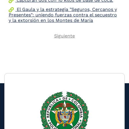
capturan dos con 10 kilos de base de coca.
El Gaula y la estrategia "Seguros, Cercanos y
Presentes": uniendo fuerzas contra el secuestro
y la extorsión en los Montes de María
Next
Siguiente
Pagination
page