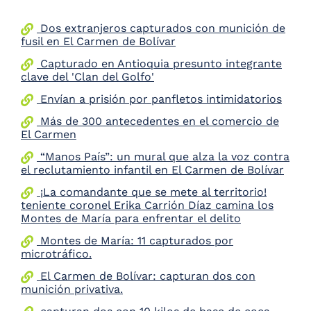
the
screen
Dos extranjeros capturados con munición de
reader
fusil en El Carmen de Bolívar
to
Capturado en Antioquia presunto integrante
help
clave del 'Clan del Golfo'
you
navigate
Envían a prisión por panfletos intimidatorios
and
interact
Más de 300 antecedentes en el comercio de
with
El Carmen
the
“Manos País”: un mural que alza la voz contra
content.
el reclutamiento infantil en El Carmen de Bolívar
¡La comandante que se mete al territorio!
teniente coronel Erika Carrión Díaz camina los
Montes de María para enfrentar el delito
Montes de María: 11 capturados por
microtráfico.
El Carmen de Bolívar: capturan dos con
munición privativa.