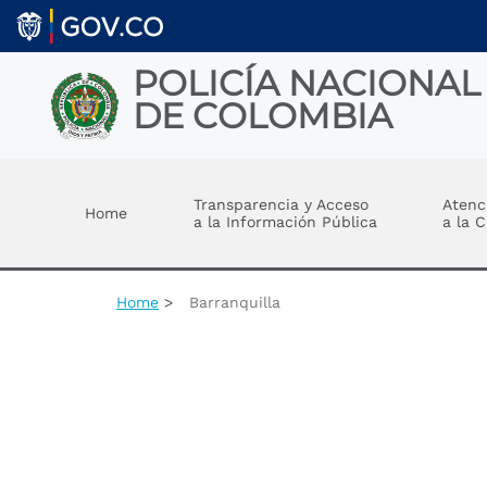
Welcome
Skip to main content
to
All
in
POLICÍA NACIONAL
One
DE COLOMBIA
Accessibility
screen
reader.
Toggle menu
To
start
Transparencia y Acceso
Atenc
Home
the
a la Información Pública
a la 
All
in
One
Accessibility
Home
Barranquilla
screen
reader,
press
"Ctrl
+
/".
This
shortcut
activates