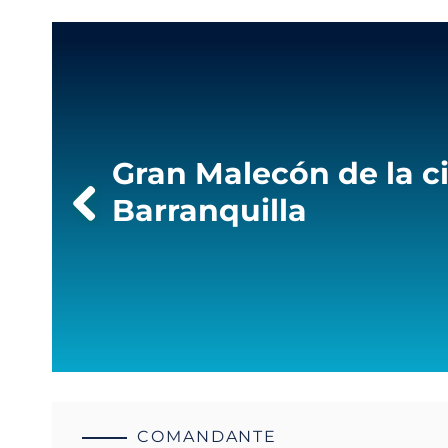
the
screen
reader
to
help
you
navigate
and
Gran Malecón de la c
interact
with
Barranquilla
the
content.
COMANDANTE