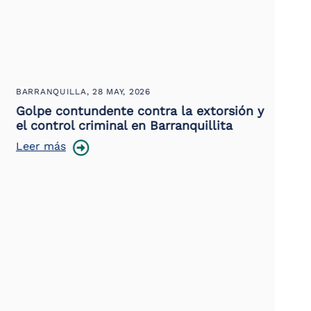
BARRANQUILLA,
28 MAY, 2026
BAR
Golpe contundente contra la extorsión y
Con
el control criminal en Barranquillita
de 
áre
Leer más
Lee