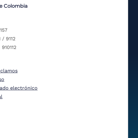
de Colombia
 157
 / 9112
 910112
eclamos
so
tado electrónico
al