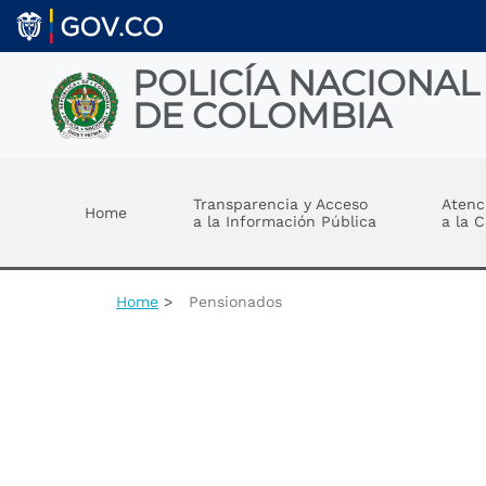
Welcome
Skip to main content
to
All
in
POLICÍA NACIONAL
One
DE COLOMBIA
Accessibility
screen
reader.
Toggle menu
To
start
Transparencia y Acceso
Atenc
Home
the
a la Información Pública
a la 
All
in
One
Accessibility
Home
Pensionados
screen
reader,
press
"Ctrl
+
/".
This
shortcut
activates