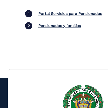
the
screen
reader
Portal Servicios para Pensionados
to
help
Pensionados y familias
you
navigate
and
interact
with
the
content.