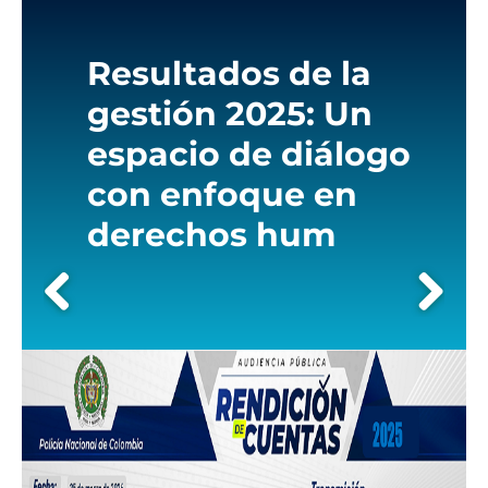
the
screen
reader
Resultados de la
to
help
gestión 2025: Un
you
navigate
espacio de diálogo
and
con enfoque en
interact
with
derechos hum
the
content.