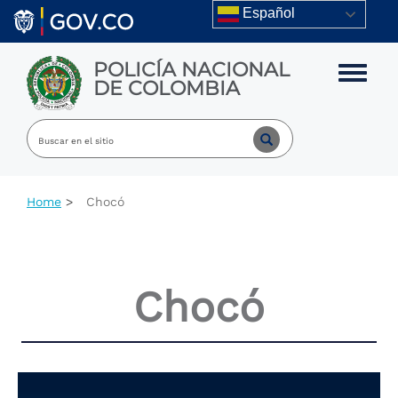
Skip to main content
Español
POLICÍA NACIONAL
Toggle m
DE COLOMBIA
Home
Chocó
Chocó