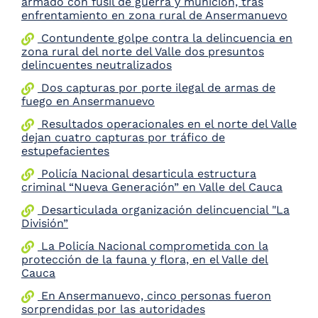
armado con fusil de guerra y munición, tras
the
enfrentamiento en zona rural de Ansermanuevo
screen
Contundente golpe contra la delincuencia en
reader
zona rural del norte del Valle dos presuntos
to
delincuentes neutralizados
help
you
Dos capturas por porte ilegal de armas de
navigate
fuego en Ansermanuevo
and
interact
Resultados operacionales en el norte del Valle
with
dejan cuatro capturas por tráfico de
the
estupefacientes
content.
Policía Nacional desarticula estructura
criminal “Nueva Generación” en Valle del Cauca
Desarticulada organización delincuencial "La
División”
La Policía Nacional comprometida con la
protección de la fauna y flora, en el Valle del
Cauca
En Ansermanuevo, cinco personas fueron
sorprendidas por las autoridades