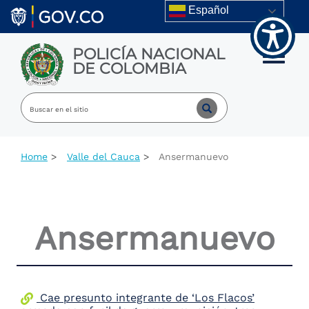
Welcome
Skip to main content
Español
to
All
in
POLICÍA NACIONAL
One
Toggle m
DE COLOMBIA
Accessibility
screen
reader.
To
start
the
All
Home
Valle del Cauca
Ansermanuevo
in
One
Accessibility
screen
reader,
Ansermanuevo
press
"Ctrl
+
/".
This
shortcut
Cae presunto integrante de ‘Los Flacos’
activates