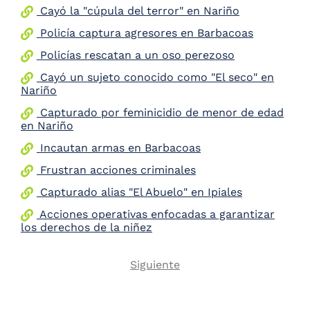
Cayó la "cúpula del terror" en Nariño
the
screen
Policía captura agresores en Barbacoas
reader
to
Policías rescatan a un oso perezoso
help
Cayó un sujeto conocido como "El seco" en
you
Nariño
navigate
and
Capturado por feminicidio de menor de edad
interact
en Nariño
with
the
Incautan armas en Barbacoas
content.
Frustran acciones criminales
Capturado alias "El Abuelo" en Ipiales
Acciones operativas enfocadas a garantizar
los derechos de la niñez
Next
Siguiente
Pagination
page