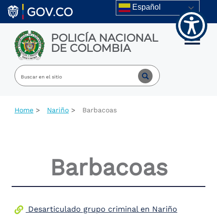
Welcome
Skip to main content
Español
to
All
in
POLICÍA NACIONAL
One
Toggle m
DE COLOMBIA
Accessibility
screen
reader.
To
start
the
All
Home
Nariño
Barbacoas
in
One
Accessibility
screen
reader,
Barbacoas
press
"Ctrl
+
/".
This
shortcut
Desarticulado grupo criminal en Nariño
activates