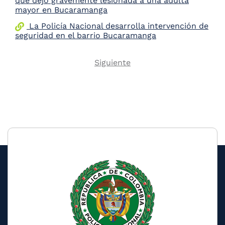
que dejó gravemente lesionada a una adulta
mayor en Bucaramanga
La Policía Nacional desarrolla intervención de
seguridad en el barrio Bucaramanga
Next
Siguiente
Pagination
page