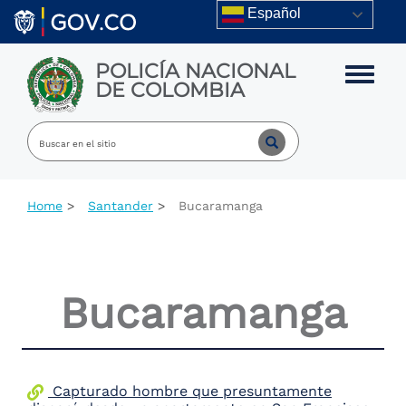
Skip to main content
Español
POLICÍA NACIONAL
Toggle m
DE COLOMBIA
Home
Santander
Bucaramanga
Bucaramanga
Capturado hombre que presuntamente