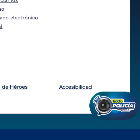
eclamos
so
tado electrónico
al
n de Héroes
Accesibilidad