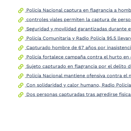
the
Policía Nacional captura en flagrancia a ho
screen
reader
controles viales permiten la captura de person
to
help
Seguridad y movilidad garantizadas durante e
you
Policía Comunitaria y Radio Policía 95.5 lleva
navigate
and
Capturado hombre de 67 años por inasistencia
interact
with
Policía fortalece campaña contra el hurto en 
the
content.
Sujeto capturado en flagrancia por el delito 
Policía Nacional mantiene ofensiva contra el m
Con solidaridad y calor humano, Radio Policía
Dos personas capturadas tras agredirse físic