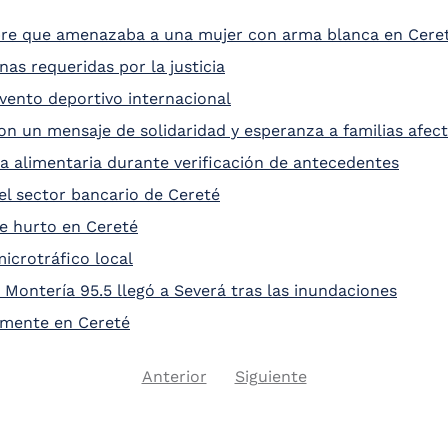
mbre que amenazaba a una mujer con arma blanca en Cere
as requeridas por la justicia
vento deportivo internacional
ron un mensaje de solidaridad y esperanza a familias afect
 alimentaria durante verificación de antecedentes
el sector bancario de Cereté
de hurto en Cereté
icrotráfico local
 Montería 95.5 llegó a Severá tras las inundaciones
amente en Cereté
Previous
Next
Anterior
Siguiente
Pagination
page
page