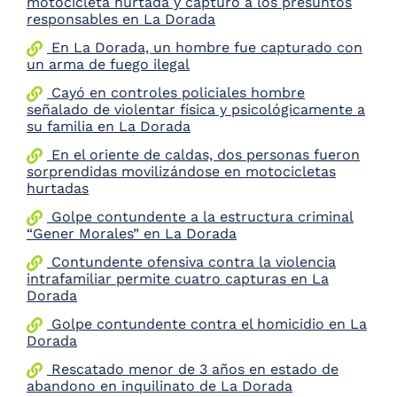
motocicleta hurtada y capturó a los presuntos
the
responsables en La Dorada
screen
En La Dorada, un hombre fue capturado con
reader
un arma de fuego ilegal
to
help
Cayó en controles policiales hombre
you
señalado de violentar física y psicológicamente a
navigate
su familia en La Dorada
and
interact
En el oriente de caldas, dos personas fueron
with
sorprendidas movilizándose en motocicletas
the
hurtadas
content.
Golpe contundente a la estructura criminal
“Gener Morales” en La Dorada
Contundente ofensiva contra la violencia
intrafamiliar permite cuatro capturas en La
Dorada
Golpe contundente contra el homicidio en La
Dorada
Rescatado menor de 3 años en estado de
abandono en inquilinato de La Dorada