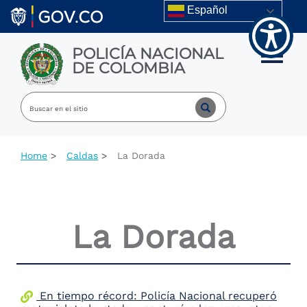
Welcome
Skip to main content
Español
to
All
in
POLICÍA NACIONAL
One
Toggle m
DE COLOMBIA
Accessibility
screen
reader.
To
start
the
All
Home
Caldas
La Dorada
in
One
Accessibility
screen
reader,
La Dorada
press
"Ctrl
+
/".
This
shortcut
En tiempo récord: Policía Nacional recuperó
activates