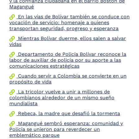
y la confianza ciudadana en el barrio Boston de
the
Magangué
screen
En las vías de Bolívar también se conduce con
reader
vocación de servicio: homenaje a quienes
to
transportan seguridad, progreso y esperanza
help
you
Mientras Bolívar duerme, ellos salen a salvar
navigate
vidas
and
interact
Departamento de Policía Bolívar reconoce la
with
labor de auxiliar de policía por su aporte a las
the
comunicaciones estratégicas
content.
Cuando servir a Colombia se convierte en un
propósito de vida
La tricolor vuelve a unir a millones de
colombianos alrededor de un mismo sueño
mundialista
Rebeca, la madre que desafió la tormenta
Magangué sembró esperanza: comunidad y
Policía se unieron para reverdecer un
emblemático parque