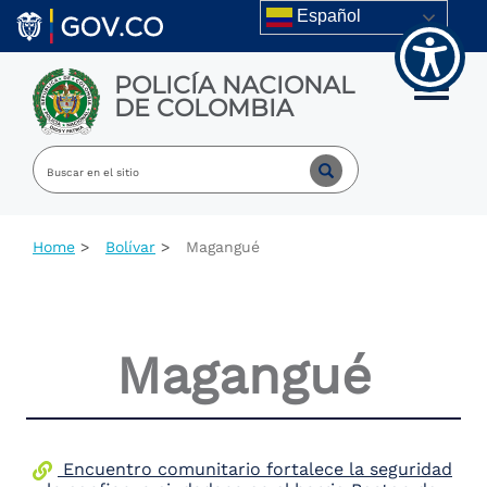
Welcome
Skip to main content
Español
to
All
in
POLICÍA NACIONAL
One
Toggle m
DE COLOMBIA
Accessibility
screen
reader.
To
start
the
All
Home
Bolívar
Magangué
in
One
Accessibility
screen
reader,
Magangué
press
"Ctrl
+
/".
This
shortcut
Encuentro comunitario fortalece la seguridad
activates