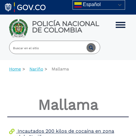
Skip to main content
Español
POLICÍA NACIONAL
Toggle m
DE COLOMBIA
Home
Nariño
Mallama
Mallama
Incautados 200 kilos de cocaína en zona