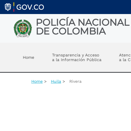
Welcome
Skip to main content
to
All
in
POLICÍA NACIONAL
One
DE COLOMBIA
Accessibility
screen
reader.
Toggle menu
To
start
Transparencia y Acceso
Atenc
Home
the
a la Información Pública
a la 
All
in
One
Accessibility
Home
Huila
Rivera
screen
reader,
press
"Ctrl
+
/".
This
shortcut
activates