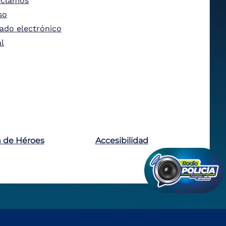
eclamos
so
tado electrónico
al
n de Héroes
Accesibilidad