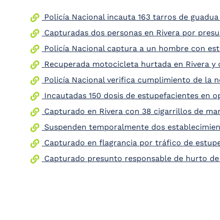
the
Policía Nacional incauta 163 tarros de guadua
screen
reader
Capturadas dos personas en Rivera por presunt
to
help
Policía Nacional captura a un hombre con estu
you
Recuperada motocicleta hurtada en Rivera y c
navigate
and
Policía Nacional verifica cumplimiento de la n
interact
with
Incautadas 150 dosis de estupefacientes en op
the
content.
Capturado en Rivera con 38 cigarrillos de mar
Suspenden temporalmente dos establecimiento
Capturado en flagrancia por tráfico de estupe
Capturado presunto responsable de hurto de 