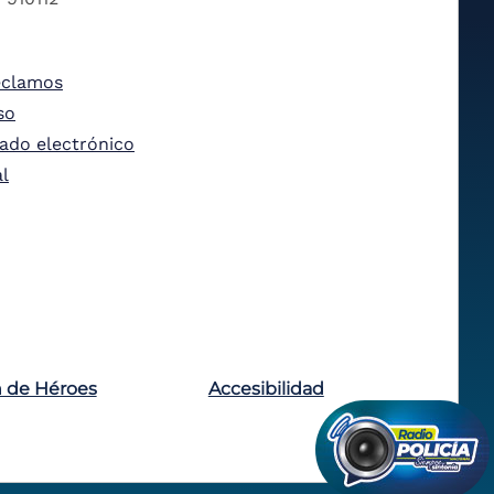
eclamos
so
tado electrónico
al
n de Héroes
Accesibilidad