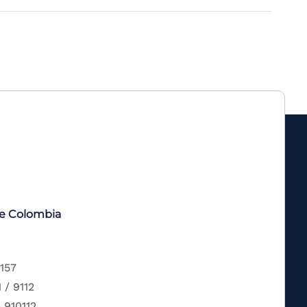
de Colombia
 157
 / 9112
 910112