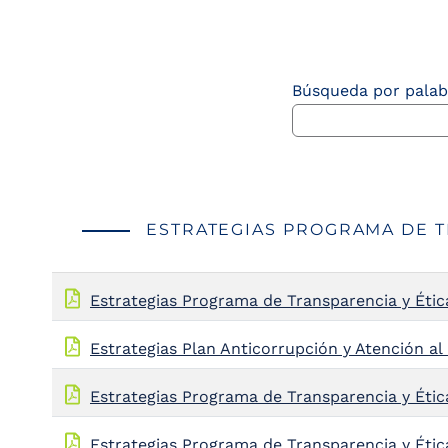
the
screen
reader
to
Búsqueda por palab
help
you
navigate
and
interact
with
the
content.
ESTRATEGIAS PROGRAMA DE T
Estrategias Programa de Transparencia y Étic
Estrategias Plan Anticorrupción y Atención a
Estrategias Programa de Transparencia y Étic
Estrategias Programa de Transparencia y Étic