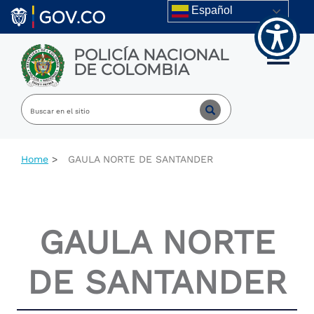
Welcome
Skip to main content
Español
to
All
in
POLICÍA NACIONAL
One
Toggle m
DE COLOMBIA
Accessibility
screen
reader.
To
start
the
All
Home
GAULA NORTE DE SANTANDER
in
One
Accessibility
screen
reader,
GAULA NORTE
press
"Ctrl
+
DE SANTANDER
/".
This
shortcut
activates