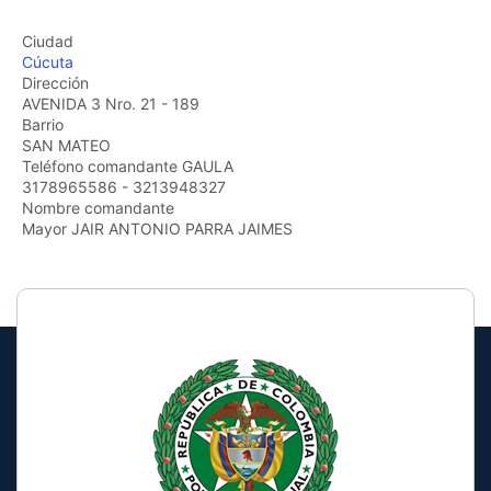
the
screen
Ciudad
reader
Cúcuta
to
Dirección
help
AVENIDA 3 Nro. 21 - 189
you
Barrio
navigate
SAN MATEO
and
Teléfono comandante GAULA
interact
3178965586 - 3213948327
with
Nombre comandante
the
Mayor JAIR ANTONIO PARRA JAIMES
content.