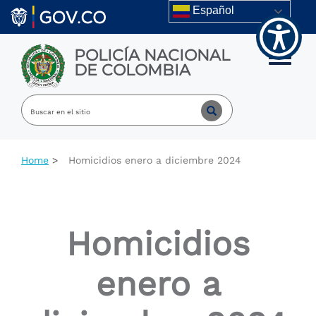
Welcome
Skip to main content
Español
to
All
in
POLICÍA NACIONAL
One
Toggle m
DE COLOMBIA
Accessibility
screen
reader.
To
start
the
All
Home
Homicidios enero a diciembre 2024
in
One
Accessibility
screen
reader,
Homicidios
press
"Ctrl
+
enero a
/".
This
shortcut
activates