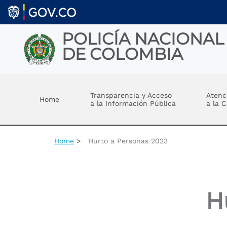
Welcome
Skip to main content
to
All
in
POLICÍA NACIONAL
One
DE COLOMBIA
Accessibility
screen
reader.
Toggle menu
To
start
Transparencia y Acceso
Atenc
Home
the
a la Información Pública
a la 
All
in
One
Accessibility
Home
Hurto a Personas 2023
screen
reader,
press
"Ctrl
+
H
/".
This
shortcut
activates