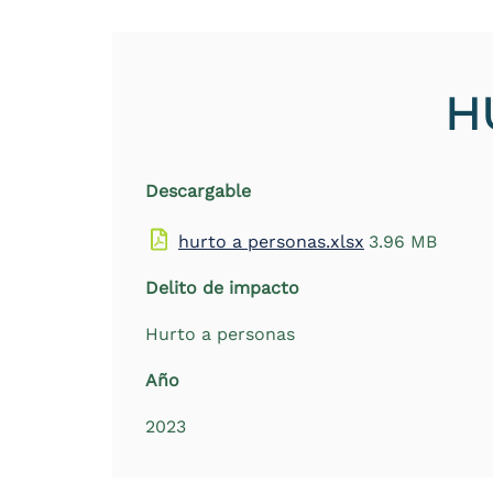
the
screen
reader
to
H
help
you
navigate
and
interact
Descargable
with
the
hurto a personas.xlsx
3.96 MB
content.
Delito de impacto
Hurto a personas
Año
2023