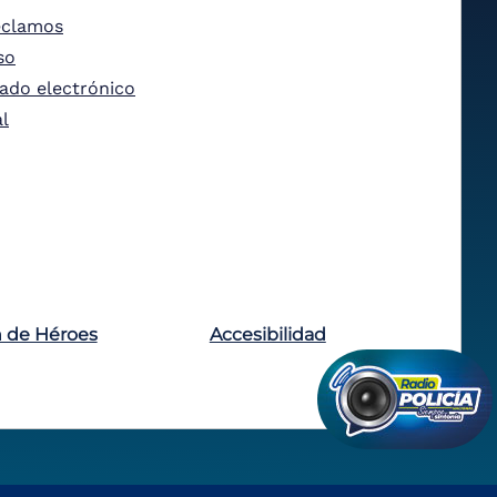
eclamos
so
tado electrónico
al
n de Héroes
Accesibilidad