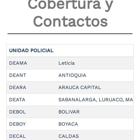
Cobertura y
the
screen
Contactos
reader
to
help
you
navigate
and
UNIDAD POLICIAL
interact
with
DEAMA
Leticia
the
content.
DEANT
ANTIOQUIA
DEARA
ARAUCA CAPITAL
DEATA
SABANALARGA, LURUACO, MANAT
DEBOL
BOLIVAR
DEBOY
BOYACA
DECAL
CALDAS