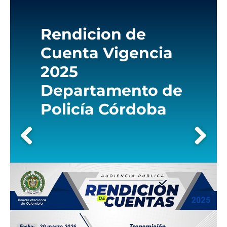
the
screen
reader
Rendicion de
to
help
Cuenta Vigencia
you
navigate
2025
and
Departamento de
interact
with
Policía Córdoba
the
content.