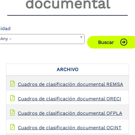
documental
the
screen
reader
to
help
idad
you
 Any -
navigate
Buscar
and
interact
with
the
content.
ARCHIVO
Cuadros de clasificación documental REMSA
Cuadros de clasificación documental ORECI
Cuadros de clasificación documental OFPLA
Cuadros de clasificación documental OCINT