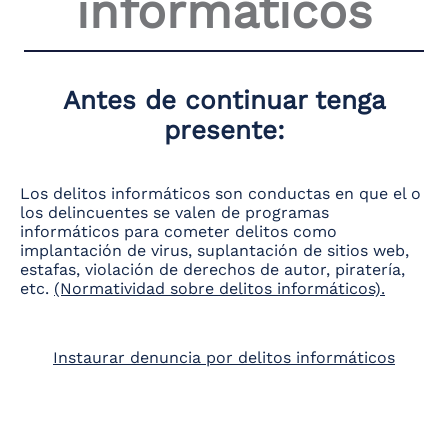
informáticos
the
screen
reader
to
help
Antes de continuar tenga
you
presente:
navigate
and
interact
with
Los delitos informáticos son conductas en que el o
the
los delincuentes se valen de programas
content.
informáticos para cometer delitos como
implantación de virus, suplantación de sitios web,
estafas, violación de derechos de autor, piratería,
etc.
(Normatividad sobre delitos informáticos).
Instaurar denuncia por delitos informáticos