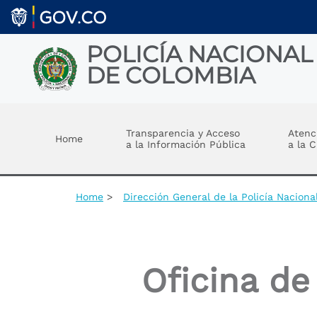
Welcome
Skip to main content
to
All
in
POLICÍA NACIONAL
One
DE COLOMBIA
Accessibility
screen
reader.
Toggle menu
To
start
Transparencia y Acceso
Atenc
Home
the
a la Información Pública
a la 
All
in
One
Accessibility
Home
Dirección General de la Policía Nacion
screen
reader,
press
"Ctrl
+
Oficina d
/".
This
shortcut
activates