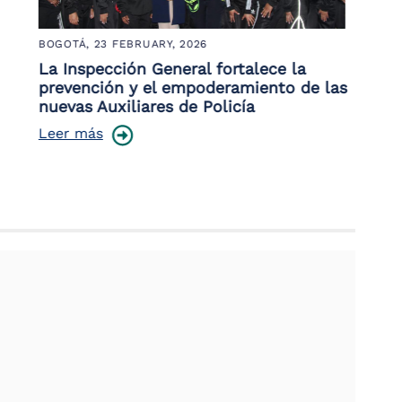
BOGOTÁ,
23 FEBRUARY, 2026
LETI
La Inspección General fortalece la
La 
prevención y el empoderamiento de las
ava
nuevas Auxiliares de Policía
Lee
Leer más