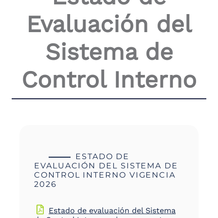
the
Evaluación del
screen
reader
to
Sistema de
help
you
navigate
Control Interno
and
interact
with
the
content.
ESTADO DE
EVALUACIÓN DEL SISTEMA DE
CONTROL INTERNO VIGENCIA
2026
Estado de evaluación del Sistema