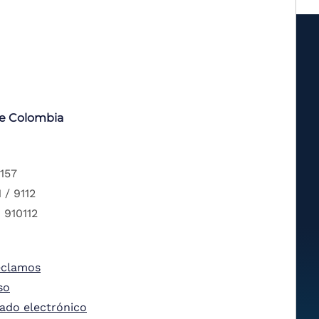
de Colombia
 157
 / 9112
 910112
eclamos
so
tado electrónico