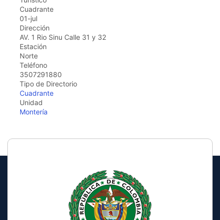
the
Cuadrante
screen
01-jul
reader
Dirección
to
AV. 1 Rio Sinu Calle 31 y 32
help
Estación
you
Norte
navigate
Teléfono
and
3507291880
interact
Tipo de Directorio
with
Cuadrante
the
Unidad
content.
Montería